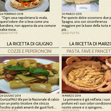
26 FEBBRAIO 2018
30 MARZO 2015
“Ogni casa napoletana lo esala,
Per questo dolce occorrono due p
quest’odore che si leva come una
Spagna, uno con circonferenza
bandiera, non appena da una comune
maggiore per la base della torta 
salsa rossa…
più…
LEGGI TUTTO
LEGGI TUTTO
LA RICETTA DI GIUGNO
LA RICETTA DI MARZ
COZZE E PEPERONCINI
PASTA, FAVE E PANCE
24 GIUGNO 2014
14 MARZO 2014
Gorizia1962 tifa per la Nazionale di calcio
La primavera è già nell’aria, i suoi
con un piatto tricolore che strizza
profumi ed i suoi colori condiziona
l’occhio ai palati amanti dei gusti forti….
nostro umore e ci spingono…
LEGGI TUTTO
LEGGI TUTTO