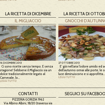
LA RICETTA DI DICEMBRE
LA RICETTA DI OTTOB
IL MIGLIACCIO
GNOCCHI D’AUTUN
16 DICEMBRE 2013
27 OTTOBRE 2013
Ci sono ricette senza tempo. E senza
E’ già nell’aria l’odore umido ed a
stagione! Sebbene il Migliaccio sia un
dell’autunno ormai alle porte, le o
dolce tradizionalmente legato al
luce diminuiscono e si approfitta
Carnevale, lo…
LEGGI TUTTO
LEGGI TUTTO
CONTATTI
SEGUICI SU FACEBO
PIZZERIA GORIZIA 1962
Via Albino Albini, 18/20 (traversa via