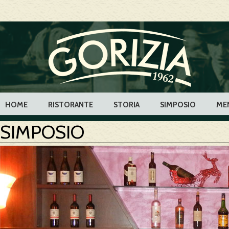
HOME
RISTORANTE
STORIA
SIMPOSIO
ME
SIMPOSIO