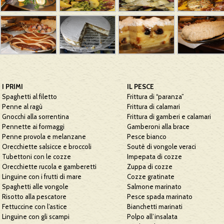
I PRIMI
IL PESCE
Spaghetti al filetto
Frittura di “paranza”
Penne al ragù
Frittura di calamari
Gnocchi alla sorrentina
Frittura di gamberi e calamari
Pennette ai formaggi
Gamberoni alla brace
Penne provola e melanzane
Pesce bianco
Orecchiette salsicce e broccoli
Soutè di vongole veraci
Tubettoni con le cozze
Impepata di cozze
Orecchiette rucola e gamberetti
Zuppa di cozze
Linguine con i frutti di mare
Cozze gratinate
Spaghetti alle vongole
Salmone marinato
Risotto alla pescatore
Pesce spada marinato
Fettuccine con l’astice
Bianchetti marinati
Linguine con gli scampi
Polpo all’insalata