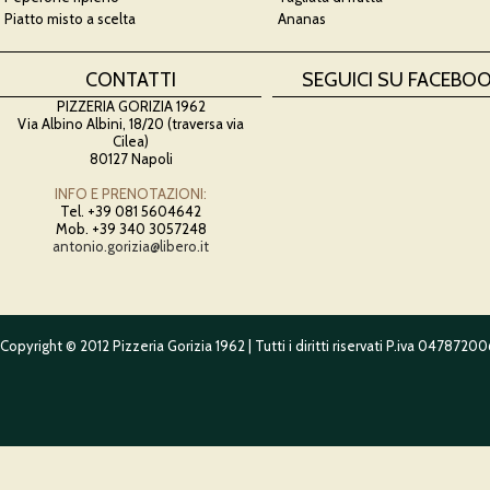
Piatto misto a scelta
Ananas
CONTATTI
SEGUICI SU FACEBO
PIZZERIA GORIZIA 1962
Via Albino Albini, 18/20 (traversa via
Cilea)
80127 Napoli
INFO E PRENOTAZIONI:
Tel. +39 081 5604642
Mob. +39 340 3057248
antonio.gorizia@libero.it
Copyright © 2012 Pizzeria Gorizia 1962 | Tutti i diritti riservati P.iva 0478720