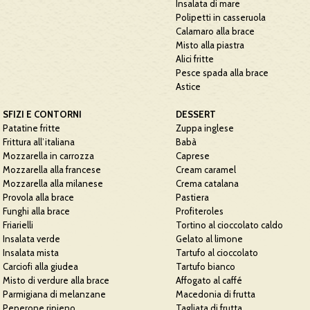
Insalata di mare
Polipetti in casseruola
Calamaro alla brace
Misto alla piastra
Alici fritte
Pesce spada alla brace
Astice
SFIZI E CONTORNI
DESSERT
Patatine fritte
Zuppa inglese
Frittura all’italiana
Babà
Mozzarella in carrozza
Caprese
Mozzarella alla francese
Cream caramel
Mozzarella alla milanese
Crema catalana
Provola alla brace
Pastiera
Funghi alla brace
Profiteroles
Friarielli
Tortino al cioccolato caldo
Insalata verde
Gelato al limone
Insalata mista
Tartufo al cioccolato
Carciofi alla giudea
Tartufo bianco
Misto di verdure alla brace
Affogato al caffé
Parmigiana di melanzane
Macedonia di frutta
Peperone ripieno
Tagliata di frutta