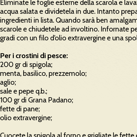
Eliminate le foglie esterne della scarola e lava
acqua salata e dividetela in due. Intanto prep
ingredienti in lista. Quando sarà ben amalgama
scarole e chiudetele ad involtino. Infornate p
gradi con un filo d’olio extravergine e una spo
Per i crostini di pesce:
200 gr di spigola;
menta, basilico, prezzemolo;
aglio;
sale e pepe q.b.;
100 gr di Grana Padano;
fette di pane;
olio extravergine;
Cuocete la spigola al forno e grigliate le fett