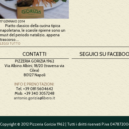
17 GENNAIO 2014
Piatto classico della cucina tipica
napoletana, le scarole ripiene sono un
must del periodo natalizio, appena
trascorso….
LEGGI TUTTO
CONTATTI
SEGUICI SU FACEBO
PIZZERIA GORIZIA 1962
Via Albino Albini, 18/20 (traversa via
Cilea)
80127 Napoli
INFO E PRENOTAZIONI:
Tel. +39 081 5604642
Mob. +39 340 3057248
antonio.gorizia@libero.it
Copyright © 2012 Pizzeria Gorizia 1962 | Tutti i diritti riservati P.iva 0478720