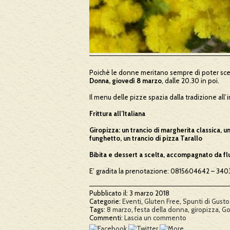
Poichè le donne meritano sempre di poter sce
Donna, giovedì 8 marzo
, dalle 20.30 in poi.
Il menu delle pizze spazia dalla tradizione all
Frittura all’Italiana
Giropizza: un trancio di margherita classica, un
funghetto, un trancio di pizza Tarallo
Bibita e dessert a scelta, accompagnato da flut
E’ gradita la prenotazione: 0815604642 – 3403
Pubblicato il: 3 marzo 2018
Categorie:
Eventi
,
Gluten Free
,
Spunti di Gusto
Tags:
8 marzo
,
festa della donna
,
giropizza
,
Go
Commenti:
Lascia un commento