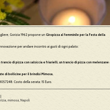
gliere, Gorizia 1962 propone un
Giropizza al femminile per la Festa della
’innovazione per andare incontro ai gusti di ogni palato:
 trancio di pizza con salsiccia e friarielli, un trancio di pizza con melenzane 
e di bollicine per il brindisi Mimosa.
057248. Costo della serata: 15 Euro.
|
rizia
,
mimosa
,
Napoli