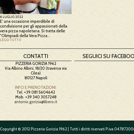
6 LUGLIO 2022
E’ una occasione imperdibile di
condivisione per gli appassionati della
vera pizza napoletana. Si tratta delle
“Olimpiadi della Vera Pizza…
LEGGI TUTTO
CONTATTI
SEGUICI SU FACEBO
PIZZERIA GORIZIA 1962
Via Albino Albini, 18/20 (traversa via
Cilea)
80127 Napoli
INFO E PRENOTAZIONI:
Tel. +39 081 5604642
Mob. +39 340 3057248
antonio.gorizia@libero.it
Copyright © 2012 Pizzeria Gorizia 1962 | Tutti i diritti riservati P.iva 0478720